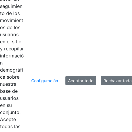
Logotipos
AÑADIR COMENTARIOS
seguimien
to de los
Introduzca su comentario aquí.
movimient
os de los
usuarios
en el sitio
y recopilar
informació
n
demográfi
ca sobre
Configuración
Aceptar todo
Rechazar toda
nuestra
base de
usuarios
Contestar como...
en su
conjunto.
Acepte
todas las