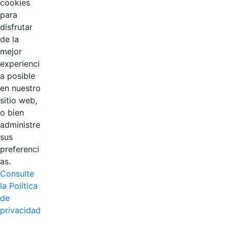
cookies
para
disfrutar
de la
EDL
mejor
experienci
Compensar
a posible
en nuestro
Cootradian
sitio web,
o bien
Fempha
administre
sus
FNA
preferenci
as.
Positiva
Consulte
la Política
de
privacidad