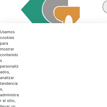
Usamos
cookies
para
mostrar
contenido
s
personaliz
ados,
analizar
tendencia
s,
41
%
administra
r el sitio,
llevar un