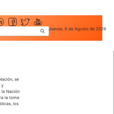
Jueves, 6 de Agosto de 2026
Nación, se
 y
e la Nación
ra la toma
licas, los