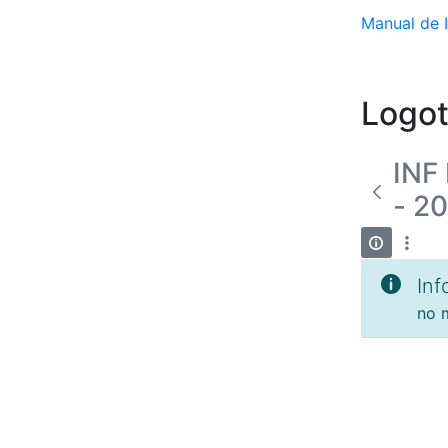
Manual de I
Logot
INF
- 2
Inf
no m