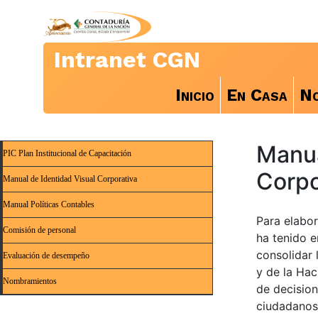
Intranet CGN
Inicio
En Casa
No
Manua
PIC Plan Institucional de Capacitación
Corpo
Manual de Identidad Visual Corporativa
Manual Políticas Contables
Para elabor
Comisión de personal
ha tenido e
consolidar 
Evaluación de desempeño
y de la Hac
Nombramientos
de decision
ciudadanos