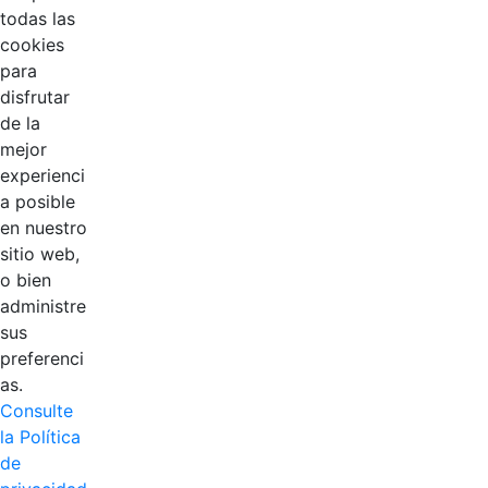
todas las
cookies
para
disfrutar
de la
EDL
mejor
experienci
Compensar
a posible
en nuestro
Cootradian
sitio web,
o bien
Fempha
administre
sus
FNA
preferenci
as.
Positiva
Consulte
la Política
de