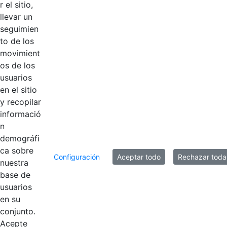
r el sitio,
llevar un
Logotipos
AÑADIR COMENTARIOS
seguimien
to de los
Introduzca su comentario aquí.
movimient
os de los
usuarios
en el sitio
y recopilar
informació
n
demográfi
ca sobre
Configuración
Aceptar todo
Rechazar toda
nuestra
base de
usuarios
Contestar como...
en su
conjunto.
Acepte