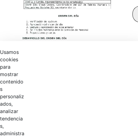
Usamos
cookies
para
mostrar
contenido
s
personaliz
ados,
analizar
tendencia
s,
Página 1 / 2
administra