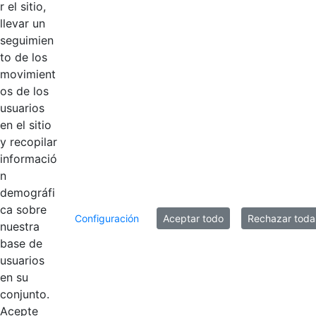
r el sitio,
llevar un
Logotipos
AÑADIR COMENTARIOS
seguimien
to de los
Introduzca su comentario aquí.
movimient
os de los
usuarios
en el sitio
y recopilar
informació
n
demográfi
ca sobre
Configuración
Aceptar todo
Rechazar toda
nuestra
base de
usuarios
Contestar como...
en su
conjunto.
Acepte