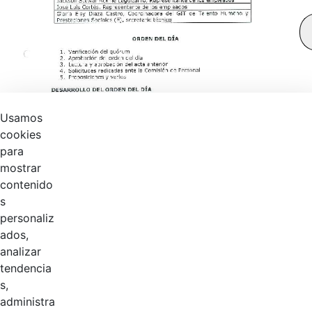
Usamos
cookies
para
mostrar
contenido
s
personaliz
ados,
analizar
tendencia
s,
Página 1 / 2
administra