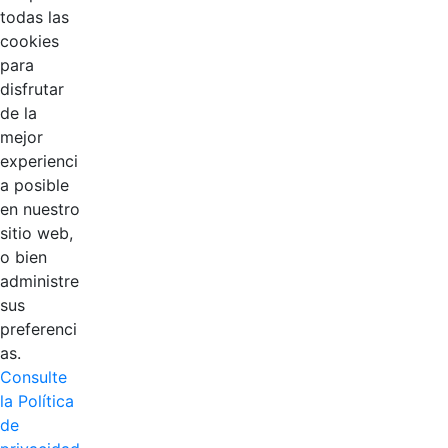
todas las
cookies
para
disfrutar
de la
EDL
mejor
experienci
Compensar
a posible
en nuestro
Cootradian
sitio web,
o bien
Fempha
administre
sus
FNA
preferenci
as.
Positiva
Consulte
la Política
de