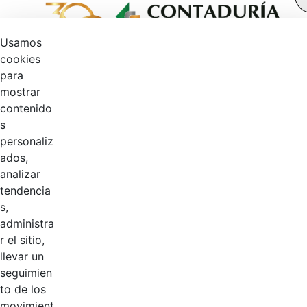
Usamos
cookies
para
mostrar
contenido
s
personaliz
ados,
analizar
tendencia
s,
41
%
administra
r el sitio,
llevar un
Logotipos
seguimien
AÑADIR COMENTARIOS
to de los
Introduzca su comentario aquí.
movimient