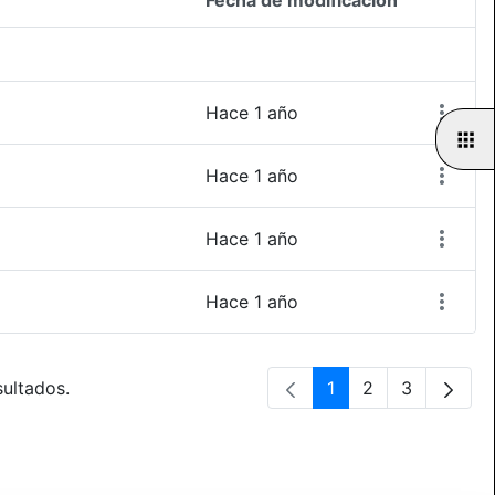
Fecha de modificación
Accione
Hace 1 año
Hace 1 año
Hace 1 año
Hace 1 año
sultados.
1
2
3
Página
Página
Página