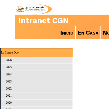
Intranet CGN
Inicio
En Casa
No
Le Cuento Que
2026
2025
2024
2023
2022
2021
2020