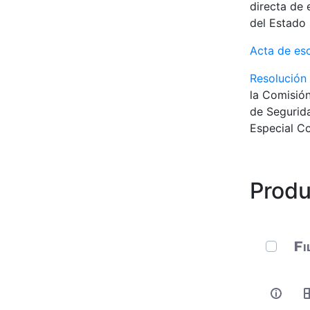
directa de 
del Estado 
Acta de es
Resolución
la Comisión
de Segurida
Especial Co
Produ
0 de 10 
Fi