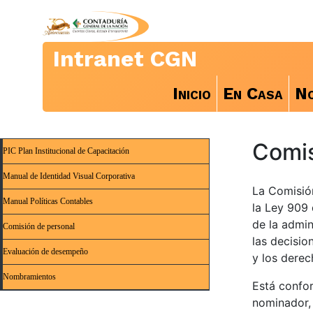
Intranet CGN
Inicio
En Casa
No
Comis
PIC Plan Institucional de Capacitación
Manual de Identidad Visual Corporativa
La Comisió
Manual Políticas Contables
la Ley 909 
de la admin
Comisión de personal
las decisio
Evaluación de desempeño
y los derec
Nombramientos
Está confor
nominador, 