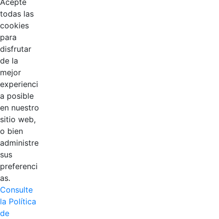
Acepte
todas las
cookies
para
disfrutar
de la
EDL
mejor
experienci
Compensar
a posible
en nuestro
Cootradian
sitio web,
o bien
Fempha
administre
sus
FNA
preferenci
as.
Positiva
Consulte
la Política
de