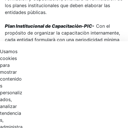
los planes institucionales que deben elaborar las
entidades pùblicas.
Plan Institucional de Capacitaciòn-PIC-
Con el
propósito de organizar la capacitaciòn internamente,
cada entidad formularà con una periodicidad mìnima
de un año su plan institucional de capacitaciòn, el cual
Usamos
deberá tener conconrdancia con los
cookies
parámietros impartidos por el Gobierno Nacional a
para
travès del Plan Nacional de Formaciòn y Capacitaciòn,
mostrar
con los principios establecidos en el Decreto Ley1567
contenido
y con la planeaciòn institucional.
s
personaliz
ados,
analizar
Productos
tendencia
s,
0 de 2 Artículos seleccionados/as
administra