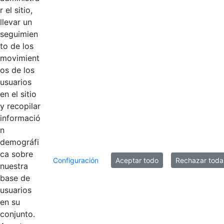
r el sitio,
llevar un
seguimien
to de los
movimient
Inicio
os de los
usuarios
en el sitio
Nombre
Fecha de modificación
y recopilar
Selección del elemento
informació
Carpetas
n
demográfi
ca sobre
Capacitación
Hace 5 años
Configuración
Aceptar todo
Rechazar toda
nuestra
base de
PIC Vigente
Hace 6 años
usuarios
en su
conjunto.