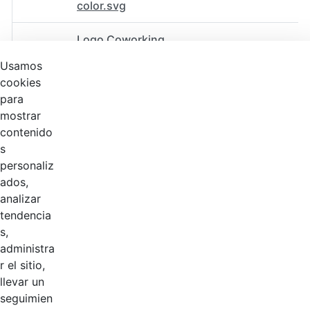
color.svg
Logo Coworking
con eslogan
Hace 2 años
Usamos
color.png
cookies
para
Logo Coworking
mostrar
con eslogan
Hace 2 años
contenido
blanco.png
s
personaliz
Logo Coworking
ados,
sin eslogan
Hace 2 años
analizar
blanco.svg
tendencia
s,
Logo Coworking
administra
con eslogan
Hace 2 años
r el sitio,
blanco.svg
llevar un
seguimien