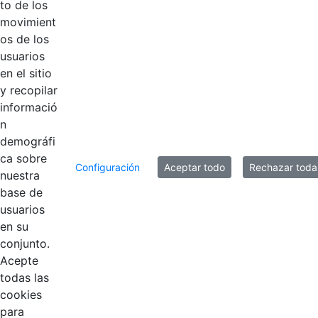
to de los
60 entradas
Por página
movimient
os de los
Mostrando el intervalo 121 - 180 de 349
usuarios
resultados.
en el sitio
y recopilar
1
2
3
4
5
6
Página
Página
Página
Página
Página
Página
informació
n
demográfi
ca sobre
Configuración
Aceptar todo
Rechazar toda
nuestra
base de
usuarios
en su
EDL
conjunto.
Acepte
Compensar
todas las
cookies
Cootradian
para