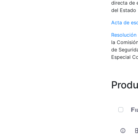
directa de 
del Estado 
Acta de es
Resolución
la Comisión
de Segurida
Especial Co
Produ
0 de 349
Fi