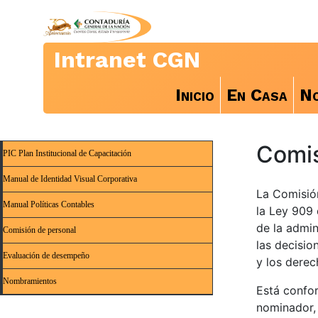
Intranet CGN
Inicio
En Casa
No
Comis
PIC Plan Institucional de Capacitación
Manual de Identidad Visual Corporativa
La Comisió
Manual Políticas Contables
la Ley 909 
de la admin
Comisión de personal
las decisio
Evaluación de desempeño
y los derec
Nombramientos
Está confor
nominador, 