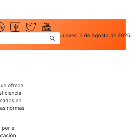
Jueves, 6 de Agosto de 2026
que ofrece
eficiencia
leados en
 las normas
 por el
otación