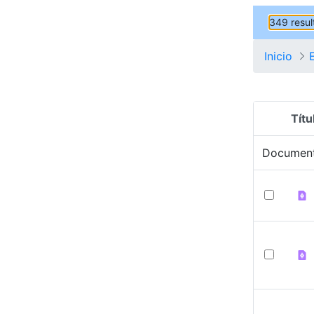
349 resul
Inicio
Títu
Selecció
Documen