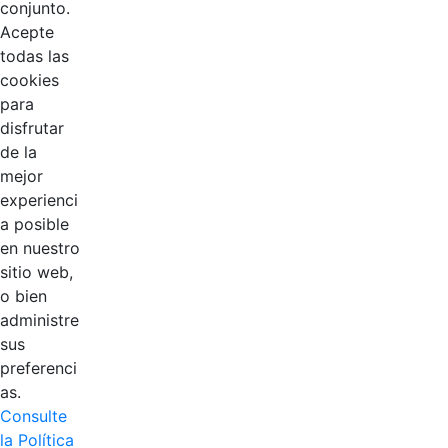
conjunto.
Acepte
todas las
cookies
para
disfrutar
EDL
de la
mejor
Compensar
experienci
a posible
Cootradian
en nuestro
sitio web,
Fempha
o bien
administre
FNA
sus
preferenci
Positiva
as.
Consulte
la Política