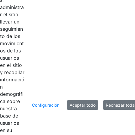
s,
blanco.png
administra
r el sitio,
Logo Coworking
llevar un
sin eslogan
Hace 2 años
seguimien
blanco.svg
to de los
movimient
Logo Coworking
os de los
con eslogan
Hace 2 años
usuarios
blanco.svg
en el sitio
y recopilar
informació
10 entradas
Por página
n
demográfi
Mostrando el intervalo 171 - 180 de 349
ca sobre
resultados.
Configuración
Aceptar todo
Rechazar toda
nuestra
base de
1
...
17
18
19
...
35
Página
Páginas intermedias Use TAB para despla
Página
Página
Página
Páginas intermedia
Página
usuarios
en su