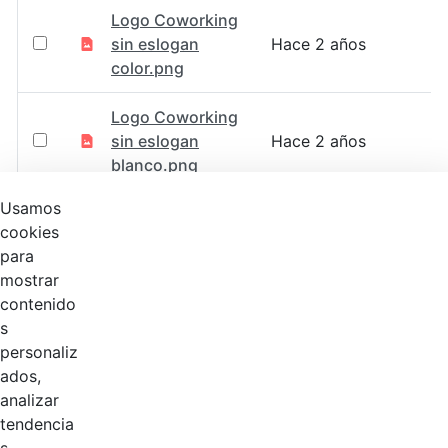
Logo Coworking
sin eslogan
Hace 2 años
color.png
Logo Coworking
sin eslogan
Hace 2 años
blanco.png
Usamos
Logo Coworking
cookies
con eslogan
Hace 2 años
para
color.svg
mostrar
contenido
Logo Coworking
s
con eslogan
Hace 2 años
personaliz
color.png
ados,
analizar
Logo Coworking
tendencia
con eslogan
Hace 2 años