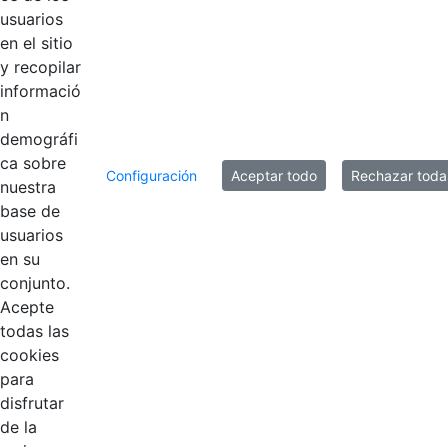
usuarios
Informe EDL
en el sitio
Hace 6 años
2017-2018.pdf
y recopilar
informació
n
10 entradas
Por página
demográfi
ca sobre
Mostrando el intervalo 1 - 9 de 9 resultados.
Configuración
Aceptar todo
Rechazar toda
nuestra
base de
1
usuarios
Página
en su
conjunto.
Acepte
todas las
cookies
para
disfrutar
EDL
de la