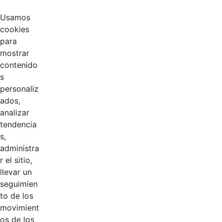
2023 - 2024
Usamos
cookies
INF EVALUAC DE
para
DESEMPEÑO
Hace 2 años
mostrar
2022 - 2023.pdf
contenido
s
INF EVALUAC DE
personaliz
DESEMPEÑO
Hace 2 años
ados,
2021 - 2022.pdf
analizar
tendencia
Informe EDEL
Hace 5 años
s,
2020-2021.pdf
administra
r el sitio,
Informe EDL
Hace 6 años
llevar un
2019-2020.pdf
seguimien
to de los
Informe EDL
Hace 6 años
movimient
2018-2019.pdf
os de los