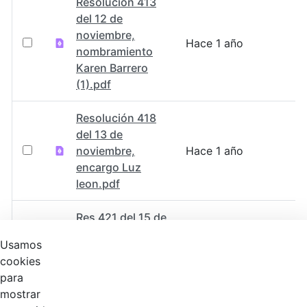
Resolución 413
del 12 de
noviembre,
Hace 1 año
nombramiento
Karen Barrero
(1).pdf
Resolución 418
del 13 de
noviembre,
Hace 1 año
encargo Luz
leon.pdf
Res 421 del 15 de
noviembre de
Usamos
2024,
Hace 1 año
cookies
nombramiento
para
juan
mostrar
barrantes.pdf