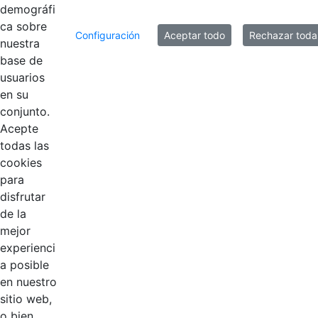
demográfi
Mostrando el intervalo 51 - 60 de 127 resultados.
ca sobre
Configuración
Aceptar todo
Rechazar toda
nuestra
1
...
5
6
7
...
13
base de
Página
Páginas intermedias Use TAB para desp
Página
Página
Página
Páginas intermedias 
Página
usuarios
en su
conjunto.
Acepte
todas las
cookies
para
EDL
disfrutar
de la
Compensar
mejor
experienci
Cootradian
a posible
en nuestro
Fempha
sitio web,
o bien