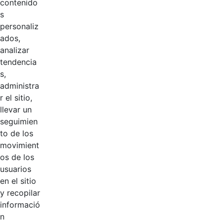
contenido
s
Res 419 del 14 de
personaliz
noviembre de
ados,
2024,
Hace 1 año
analizar
nombramiento
tendencia
sebastian
s,
alzate.pdf
administra
r el sitio,
Resolución No.
llevar un
110 JACKSON
Hace 1 año
seguimien
ACKINE.pdf
to de los
movimient
Resolución
os de los
No.209 NAYIBE
Hace 1 año
usuarios
SALINAS.pdf
en el sitio
y recopilar
informació
10 entradas
Por página
n