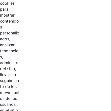
cookies
para
mostrar
contenido
s
personaliz
ados,
analizar
tendencia
Página 1 / 3
s,
administra
r el sitio,
Productos
llevar un
AÑADIR COMENTARIOS
seguimien
to de los
Introduzca su comentario aquí.
movimient
os de los
usuarios
en el sitio