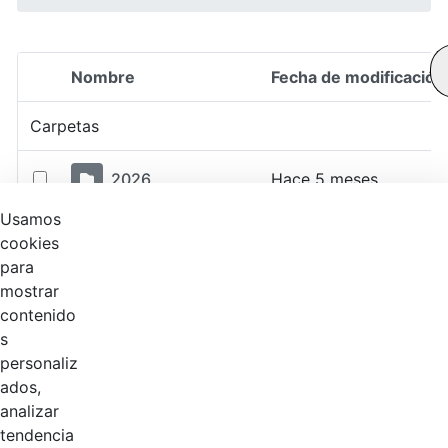
Nombre
Fecha de modificación
Selección del elemento
Carpetas
2026
Hace 5 meses
Usamos
2025
Hace 1 año
cookies
para
mostrar
2024
Hace 2 años
contenido
s
2023
Hace 2 años
personaliz
ados,
2022
Hace 4 años
analizar
tendencia