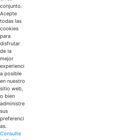
conjunto.
Acepte
todas las
cookies
para
disfrutar
de la
EDL
mejor
experienci
Compensar
a posible
en nuestro
Cootradian
sitio web,
o bien
Fempha
administre
sus
FNA
preferenci
as.
Positiva
Consulte