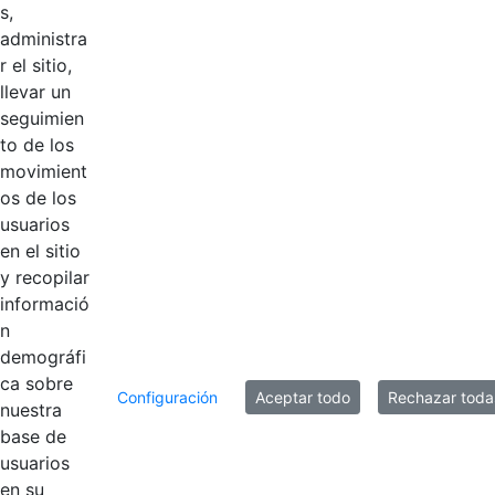
s,
2021
Hace 5 años
administra
r el sitio,
2020
Hace 5 años
llevar un
seguimien
2019
Hace 6 años
to de los
movimient
os de los
2018
Hace 6 años
usuarios
en el sitio
2016
Hace 6 años
y recopilar
informació
n
10 entradas
demográfi
Por página
ca sobre
Configuración
Aceptar todo
Rechazar toda
Mostrando el intervalo 1 - 10 de 11 resultados.
nuestra
base de
usuarios
1
2
Página
Página
en su