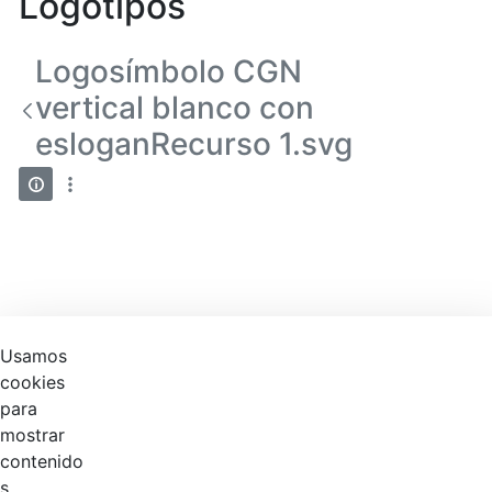
Logotipos
Logosímbolo CGN
vertical blanco con
esloganRecurso 1.svg
Usamos
cookies
para
mostrar
contenido
s