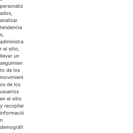
personaliz
ados,
analizar
tendencia
s,
administra
r el sitio,
llevar un
Logotipos
seguimien
AÑADIR COMENTARIOS
to de los
movimient
Introduzca su comentario aquí.
os de los
usuarios
en el sitio
y recopilar
informació
n
demográfi