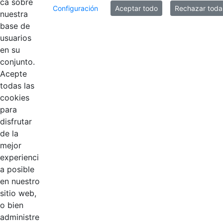
ca sobre
Configuración
Aceptar todo
Rechazar toda
nuestra
base de
usuarios
en su
Contestar como...
conjunto.
Acepte
todas las
cookies
para
disfrutar
de la
EDL
mejor
experienci
Compensar
a posible
en nuestro
Cootradian
sitio web,
o bien
Fempha
administre