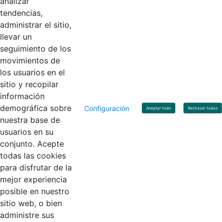
analizar
tendencias,
administrar el sitio,
llevar un
Linkedin
X
YouTube
Facebook
seguimiento de los
movimientos de
los usuarios en el
Contacto
sitio y recopilar
Línea de servicio al ciudadano: +57(601) 492 64 00
información
Correo Institucional:
contactenos@contaduria.gov.co
Correo de notificaciones judiciales:
demográfica sobre
Configuración
Aceptar todo
Rechazar todas
notificacionjudicial@contaduria.gov.co
nuestra base de
Correo de Asuntos disciplinarios:
usuarios en su
asuntosdisciplinarios@contaduria.gov.co
Línea Anticorrupción: +57(601) 492 64 00 Ext. 4
conjunto. Acepte
Política de privacidad y protección de datos personales
todas las cookies
Política de derechos de autor
para disfrutar de la
Términos y condiciones de uso
© Copyright 2026 - Todos los derechos reservados
mejor experiencia
Gobierno de Colombia
posible en nuestro
sitio web, o bien
administre sus