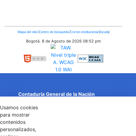
Enlaces
Mapa del sitio
Centro de búsqueda
Correo institucional
Ayuda
Inferiores
Bogotá. 8 de Agosto de 2026
08:52 pm
Contaduría General de la Nación
Cuentas Claras, Estado Transparente.
Usamos cookies
Entidad adscrita al Ministerio de Hacienda y Crédito
Público
para mostrar
Dirección: Calle 26 No 69 - 76, Edificio Elemento
contenidos
Torre 1 (Aire) - Piso 15, Bogotá D.C., Colombia
personalizados,
Código Postal: 111071
Horario de Atención: Lunes a Viernes 8:00 am - 4:00 pm.