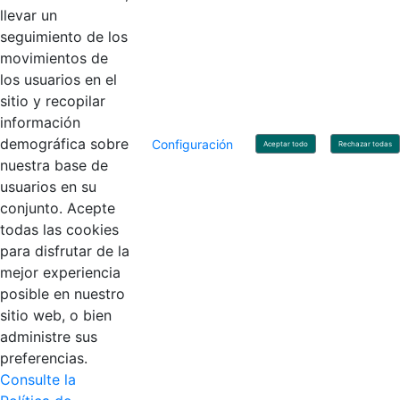
llevar un
Linkedin
X
YouTube
Facebook
seguimiento de los
movimientos de
los usuarios en el
Contacto
sitio y recopilar
Línea de servicio al ciudadano: +57(601) 492 64 00
información
Correo Institucional:
contactenos@contaduria.gov.co
Correo de notificaciones judiciales:
demográfica sobre
Configuración
Aceptar todo
Rechazar todas
notificacionjudicial@contaduria.gov.co
nuestra base de
Correo de Asuntos disciplinarios:
usuarios en su
asuntosdisciplinarios@contaduria.gov.co
Línea Anticorrupción: +57(601) 492 64 00 Ext. 4
conjunto. Acepte
Política de privacidad y protección de datos personales
todas las cookies
Política de derechos de autor
para disfrutar de la
Términos y condiciones de uso
© Copyright 2026 - Todos los derechos reservados
mejor experiencia
Gobierno de Colombia
posible en nuestro
sitio web, o bien
administre sus
preferencias.
Consulte la