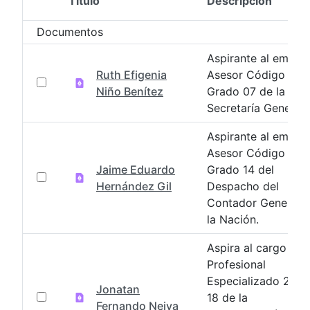
Título
Descripción
Selección del elemento
Documentos
Aspirante al emple
Ruth Efigenia
Asesor Código 102
Niño Benítez
Grado 07 de la
Secretaría General.
Aspirante al emple
Asesor Código 102
Jaime Eduardo
Grado 14 del
Hernández Gil
Despacho del
Contador General 
la Nación.
Aspira al cargo de
Profesional
Especializado 2028
Jonatan
18 de la
Fernando Neiva