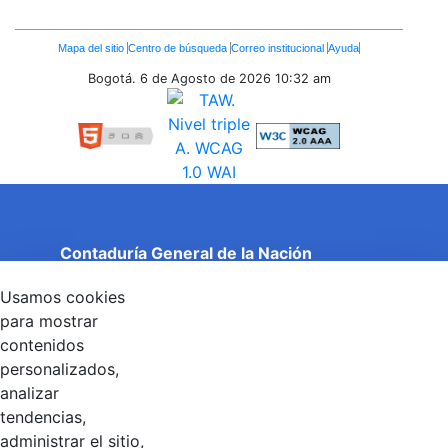
Enlaces
Mapa del sitio
Centro de búsqueda
Correo institucional
Ayuda
Inferiores
Bogotá. 6 de Agosto de 2026
10:32 am
Contaduría General de la Nación
Cuentas Claras, Estado Transparente.
Usamos cookies
Entidad adscrita al Ministerio de Hacienda y Crédito
Público
para mostrar
Dirección: Calle 26 No 69 - 76, Edificio Elemento
contenidos
Torre 1 (Aire) - Piso 15, Bogotá D.C., Colombia
personalizados,
Código Postal: 111071
Horario de Atención: Lunes a Viernes 8:00 am - 4:00 pm.
analizar
tendencias,
administrar el sitio,