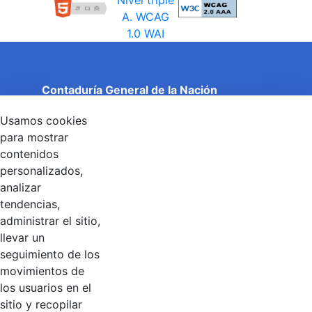
Contaduría General de la Nación
Cuentas Claras, Estado Transparente.
Usamos cookies
Entidad adscrita al Ministerio de Hacienda y Crédito
Público
para mostrar
Dirección: Calle 26 No 69 - 76, Edificio Elemento
contenidos
Torre 1 (Aire) - Piso 15, Bogotá D.C., Colombia
personalizados,
Código Postal: 111071
Horario de Atención: Lunes a Viernes 8:00 am - 4:00 pm.
analizar
tendencias,
administrar el sitio,
llevar un
Linkedin
X
YouTube
Facebook
seguimiento de los
movimientos de
los usuarios en el
Contacto
sitio y recopilar
Línea de servicio al ciudadano: +57(601) 492 64 00