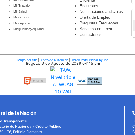
Eficiente
Encuestas
MinTrabajo
Notificaciones Judiciales
MinSalud
Oferta de Empleo
Minciencia
Preguntas Frecuentes
Mindeporte
Servicios en Línea
Minigualdadyequidad
Contáctenos
Mapa del sitio
Centro de búsqueda
Correo institucional
Ayuda
Bogotá. 6 de Agosto de 2026
04:45 pm
al de la Nación
o Transparente.
L
isterio de Hacienda y Crédito Público
C
69 - 76, Edificio Elemento
C