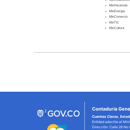
MinHacienda
MinEnergia
MinComercio
MinTIC
MinCultura
Enlaces
Inferiores
Contaduría Gener
Cuentas Claras, Estad
Entidad adscrita al Min
Dirección: Calle 26 No 