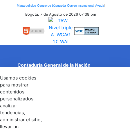
Enlaces
Mapa del sitio
Centro de búsqueda
Correo institucional
Ayuda
Inferiores
Bogotá. 7 de Agosto de 2026
07:38 pm
Contaduría General de la Nación
Cuentas Claras, Estado Transparente.
Usamos cookies
Entidad adscrita al Ministerio de Hacienda y Crédito
Público
para mostrar
Dirección: Calle 26 No 69 - 76, Edificio Elemento
contenidos
Torre 1 (Aire) - Piso 15, Bogotá D.C., Colombia
personalizados,
Código Postal: 111071
Horario de Atención: Lunes a Viernes 8:00 am - 4:00 pm.
analizar
tendencias,
administrar el sitio,
llevar un