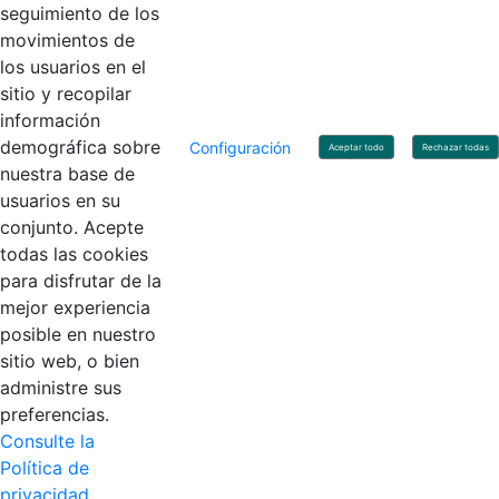
Linkedin
X
YouTube
Facebook
seguimiento de los
movimientos de
los usuarios en el
Contacto
sitio y recopilar
Línea de servicio al ciudadano: +57(601) 492 64 00
información
Correo Institucional:
contactenos@contaduria.gov.co
Correo de notificaciones judiciales:
demográfica sobre
Configuración
Aceptar todo
Rechazar todas
notificacionjudicial@contaduria.gov.co
nuestra base de
Correo de Asuntos disciplinarios:
usuarios en su
asuntosdisciplinarios@contaduria.gov.co
Línea Anticorrupción: +57(601) 492 64 00 Ext. 4
conjunto. Acepte
Política de privacidad y protección de datos personales
todas las cookies
Política de derechos de autor
para disfrutar de la
Términos y condiciones de uso
© Copyright 2026 - Todos los derechos reservados
mejor experiencia
Gobierno de Colombia
posible en nuestro
sitio web, o bien
administre sus
preferencias.
Consulte la
Política de
privacidad