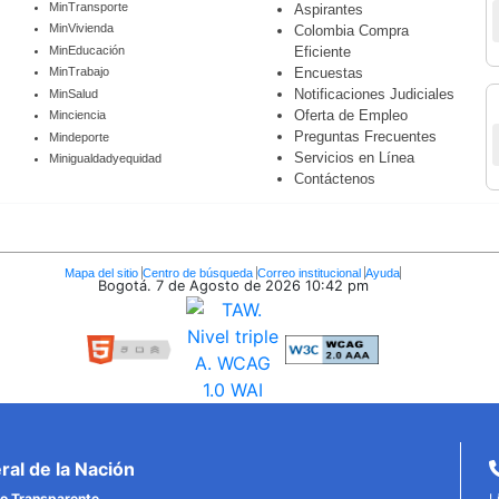
MinTransporte
Aspirantes
MinVivienda
Colombia Compra
MinEducación
Eficiente
Encuestas
MinTrabajo
Notificaciones Judiciales
MinSalud
Oferta de Empleo
Minciencia
Preguntas Frecuentes
Mindeporte
Servicios en Línea
Minigualdadyequidad
Contáctenos
Mapa del sitio
Centro de búsqueda
Correo institucional
Ayuda
Bogotá. 7 de Agosto de 2026
10:42 pm
al de la Nación
o Transparente.
L