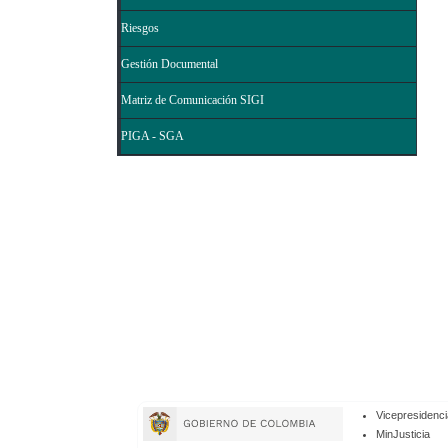
Riesgos
Gestión Documental
Matriz de Comunicación SIGI
PIGA - SGA
Enlaces
Vicepresidenci
de
MinJusticia