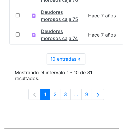
morosos caja 76
Deudores
Hace 7 años
morosos caja 75
Deudores
Hace 7 años
morosos caja 74
10 entradas
Por página
Mostrando el intervalo 1 - 10 de 81
resultados.
1
2
3
...
9
Página
Página
Página
Páginas intermedias Use 
Página