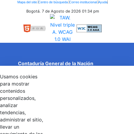
Enlaces
Mapa del sitio
Centro de búsqueda
Correo institucional
Ayuda
Inferiores
Bogotá. 7 de Agosto de 2026
01:34 pm
Contaduría General de la Nación
Cuentas Claras, Estado Transparente.
Usamos cookies
Entidad adscrita al Ministerio de Hacienda y Crédito
Público
para mostrar
Dirección: Calle 26 No 69 - 76, Edificio Elemento
contenidos
Torre 1 (Aire) - Piso 15, Bogotá D.C., Colombia
personalizados,
Código Postal: 111071
Horario de Atención: Lunes a Viernes 8:00 am - 4:00 pm.
analizar
tendencias,
administrar el sitio,
llevar un
Linkedin
X
YouTube
Facebook