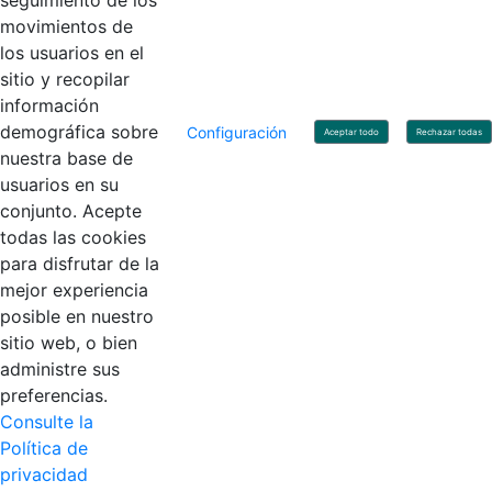
seguimiento de los
movimientos de
los usuarios en el
Contacto
sitio y recopilar
Línea de servicio al ciudadano: +57(601) 492 64 00
información
Correo Institucional:
contactenos@contaduria.gov.co
Correo de notificaciones judiciales:
demográfica sobre
Configuración
Aceptar todo
Rechazar todas
notificacionjudicial@contaduria.gov.co
nuestra base de
Correo de Asuntos disciplinarios:
usuarios en su
asuntosdisciplinarios@contaduria.gov.co
Línea Anticorrupción: +57(601) 492 64 00 Ext. 4
conjunto. Acepte
Política de privacidad y protección de datos personales
todas las cookies
Política de derechos de autor
para disfrutar de la
Términos y condiciones de uso
© Copyright 2026 - Todos los derechos reservados
mejor experiencia
Gobierno de Colombia
posible en nuestro
sitio web, o bien
administre sus
preferencias.
Consulte la
Política de
privacidad