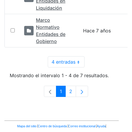
Entidades en
Liquidación
Marco
Normativo
Hace 7 años
Entidades de
Gobierno
4 entradas
Por página
Mostrando el intervalo 1 - 4 de 7 resultados.
1
2
Página
Página
Enlaces
Mapa del sitio
Centro de búsqueda
Correo institucional
Ayuda