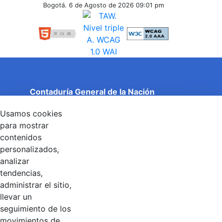
Inferiores
Bogotá. 6 de Agosto de 2026
09:01 pm
Contaduría General de la Nación
Cuentas Claras, Estado Transparente.
Usamos cookies
Entidad adscrita al Ministerio de Hacienda y Crédito
Público
para mostrar
Dirección: Calle 26 No 69 - 76, Edificio Elemento
contenidos
Torre 1 (Aire) - Piso 15, Bogotá D.C., Colombia
personalizados,
Código Postal: 111071
Horario de Atención: Lunes a Viernes 8:00 am - 4:00 pm.
analizar
tendencias,
administrar el sitio,
llevar un
Linkedin
X
YouTube
Facebook
seguimiento de los
movimientos de