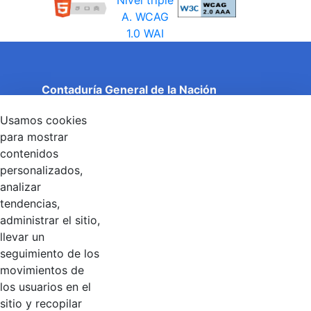
Contaduría General de la Nación
Cuentas Claras, Estado Transparente.
Usamos cookies
Entidad adscrita al Ministerio de Hacienda y Crédito
Público
para mostrar
Dirección: Calle 26 No 69 - 76, Edificio Elemento
contenidos
Torre 1 (Aire) - Piso 15, Bogotá D.C., Colombia
personalizados,
Código Postal: 111071
Horario de Atención: Lunes a Viernes 8:00 am - 4:00 pm.
analizar
tendencias,
administrar el sitio,
llevar un
Linkedin
X
YouTube
Facebook
seguimiento de los
movimientos de
los usuarios en el
Contacto
sitio y recopilar
Línea de servicio al ciudadano: +57(601) 492 64 00