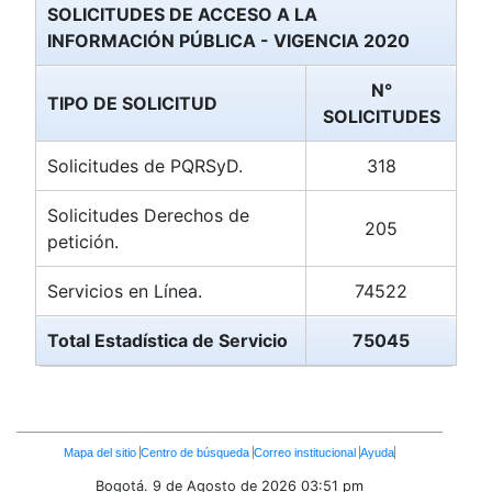
SOLICITUDES DE ACCESO A LA
INFORMACIÓN PÚBLICA - VIGENCIA 2020
N°
TIPO DE SOLICITUD
SOLICITUDES
Solicitudes de PQRSyD.
318
Solicitudes Derechos de
205
petición.
Servicios en Línea.
74522
Total Estadística de Servicio
75045
Enlaces
Mapa del sitio
Centro de búsqueda
Correo institucional
Ayuda
Inferiores
Bogotá. 9 de Agosto de 2026
03:51 pm