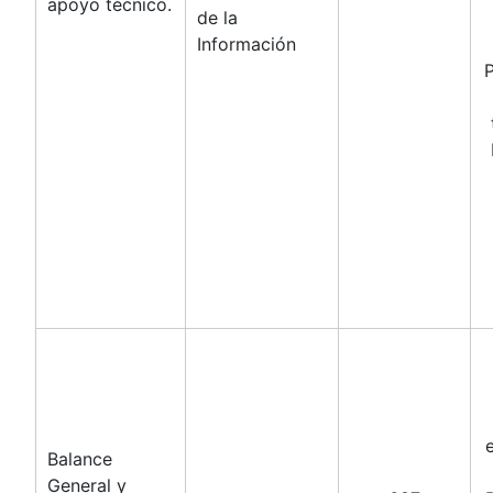
apoyo técnico.
de la
Información
P
Balance
General y