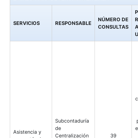
P
NÚMERO DE
SERVICIOS
RESPONSABLE
CONSULTAS
c
Subcontaduría
de
e
Asistencia y
Centralización
39