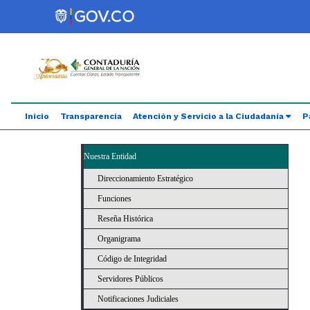
Saltar al contenido principal
Abrir menú de accesibilidad
Inicio
Transparencia
Atención y Servicio a la Ciudadanía
P
Nuestra Entidad
Direccionamiento Estratégico
Funciones
Reseña Histórica
Organigrama
Código de Integridad
Servidores Públicos
Notificaciones Judiciales