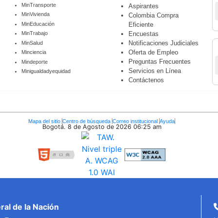
MinTransporte
Aspirantes
MinVivienda
Colombia Compra
MinEducación
Eficiente
Encuestas
MinTrabajo
Notificaciones Judiciales
MinSalud
Oferta de Empleo
Minciencia
Preguntas Frecuentes
Mindeporte
Servicios en Línea
Minigualdadyequidad
Contáctenos
Mapa del sitio
Centro de búsqueda
Correo institucional
Ayuda
Bogotá. 8 de Agosto de 2026
06:25 am
al de la Nación