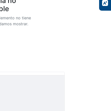
ia no
ble
lemento no tiene
odamos mostrar.