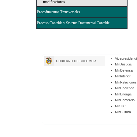
modificaciones
Procedimientos Transversales
Proceso Contable y Sistema Documental Contable
Enlaces
Vicepresidenci
de
MinJusticia
MinDefensa
Gobierno
MinInterior
MinRelaciones
MinHacienda
MinEnergia
MinComercio
MinTIC
MinCultura