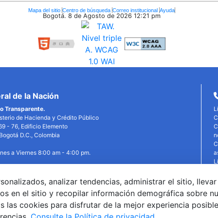
Mapa del sitio
Centro de búsqueda
Correo institucional
Ayuda
Bogotá. 8 de Agosto de 2026
12:21 pm
al de la Nación
o Transparente.
L
isterio de Hacienda y Crédito Público
C
69 - 76, Edificio Elemento
C
, Bogotá D.C., Colombia
n
C
unes a Viernes 8:00 am - 4:00 pm.
a
L
P
P
alizados, analizar tendencias, administrar el sitio, llevar
edin
X
YouTube
Facebook
T
os en el sitio y recopilar información demográfica sobre n
©
 las cookies para disfrutar de la mejor experiencia posibl
G
erencias.
Consulte la Política de privacidad