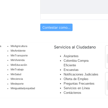
Contestar como...
a
MinAgricultura
Servicios al Ciudadano
MinAmbiente
MinTransporte
Aspirantes
MinVivienda
Colombia Compra
MinEducación
Eficiente
Encuestas
MinTrabajo
Notificaciones Judiciales
MinSalud
Oferta de Empleo
Minciencia
Preguntas Frecuentes
Mindeporte
Servicios en Línea
Minigualdadyequidad
Contáctenos