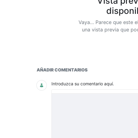
Vista prev
disponi
Vaya… Parece que este e
una vista previa que p
Catálogo General de Cuentas
AÑADIR COMENTARIOS
Introduzca su comentario aquí.