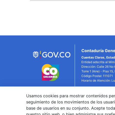
Enlaces
Inferiores
Contaduría Gener
Cuentas Claras, Estad
Entidad adscrita al Min
Dirección: Calle 26 No 
Torre 1 (Aire) - Piso 15
Código Postal: 111071
Horario de Atención: L
Usamos cookies para mostrar contenidos person
Link
seguimiento de los movimientos de los usuari
base de usuarios en su conjunto. Acepte todas
nuestro sitio web, o bien administre sus pref