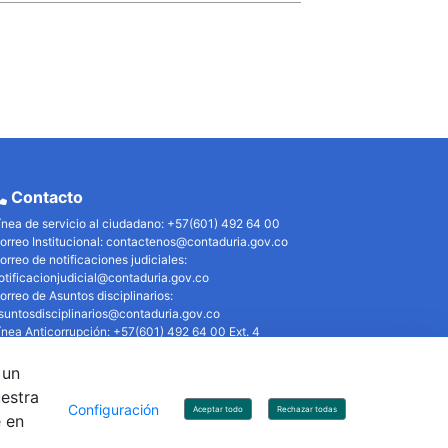
Contacto
ínea de servicio al ciudadano: +57(601) 492 64 00
orreo Institucional:
contactenos@contaduria.gov.co
orreo de notificaciones judiciales:
otificacionjudicial@contaduria.gov.co
orreo de Asuntos disciplinarios:
suntosdisciplinarios@contaduria.gov.co
ínea Anticorrupción: +57(601) 492 64 00 Ext. 4
olítica de privacidad y protección de datos personales
olítica de derechos de autor
 un
érminos y condiciones de uso
uestra
 Copyright 2026 - Todos los derechos reservados
Configuración
Aceptar todo
Rechazar todas
e en
obierno de Colombia