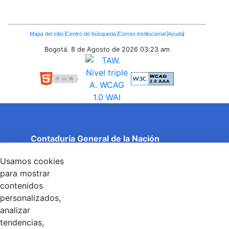
Enlaces
Mapa del sitio
Centro de búsqueda
Correo institucional
Ayuda
Inferiores
Bogotá. 8 de Agosto de 2026
03:23 am
Contaduría General de la Nación
Cuentas Claras, Estado Transparente.
Usamos cookies
Entidad adscrita al Ministerio de Hacienda y Crédito
Público
para mostrar
Dirección: Calle 26 No 69 - 76, Edificio Elemento
contenidos
Torre 1 (Aire) - Piso 15, Bogotá D.C., Colombia
personalizados,
Código Postal: 111071
Horario de Atención: Lunes a Viernes 8:00 am - 4:00 pm.
analizar
tendencias,