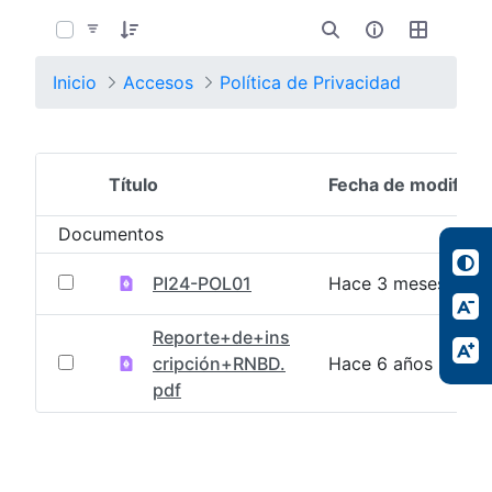
0 de 2 Artículos seleccionados/as
Inicio
Accesos
Política de Privacidad
Título
Fecha de modifica
Selección del elemento
Documentos
PI24-POL01
Hace 3 meses
Reporte+de+ins
cripción+RNBD.
Hace 6 años
pdf