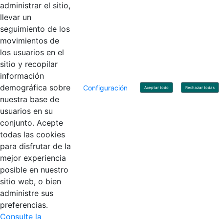
administrar el sitio,
llevar un
Linkedin
X
YouTube
Facebook
seguimiento de los
movimientos de
los usuarios en el
Contacto
sitio y recopilar
Línea de servicio al ciudadano: +57(601) 492 64 00
información
Correo Institucional:
contactenos@contaduria.gov.co
Correo de notificaciones judiciales:
demográfica sobre
Configuración
Aceptar todo
Rechazar todas
notificacionjudicial@contaduria.gov.co
nuestra base de
Correo de Asuntos disciplinarios:
usuarios en su
asuntosdisciplinarios@contaduria.gov.co
Línea Anticorrupción: +57(601) 492 64 00 Ext. 4
conjunto. Acepte
Política de privacidad y protección de datos personales
todas las cookies
Política de derechos de autor
para disfrutar de la
Términos y condiciones de uso
© Copyright 2026 - Todos los derechos reservados
mejor experiencia
Gobierno de Colombia
posible en nuestro
sitio web, o bien
administre sus
preferencias.
Consulte la