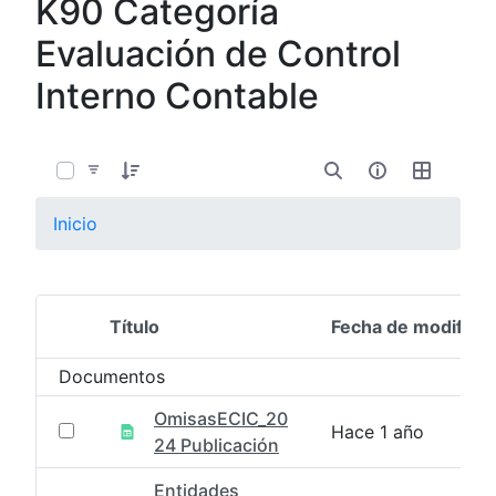
K90 Categoría
Evaluación de Control
Interno Contable
0 de 8 Artículos seleccionados/as
Inicio
Título
Fecha de modifica
Selección del elemento
Documentos
OmisasECIC_20
Hace 1 año
24 Publicación
Entidades