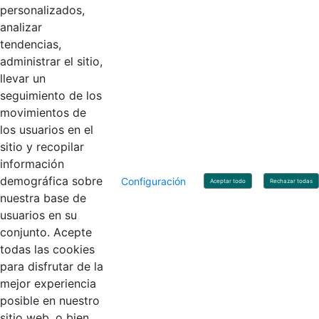
personalizados,
Código Postal: 111071
Horario de Atención: Lunes a Viernes 8:00 am - 4:00 pm.
analizar
tendencias,
administrar el sitio,
llevar un
Linkedin
X
YouTube
Facebook
seguimiento de los
movimientos de
los usuarios en el
Contacto
sitio y recopilar
Línea de servicio al ciudadano: +57(601) 492 64 00
información
Correo Institucional:
contactenos@contaduria.gov.co
Correo de notificaciones judiciales:
demográfica sobre
Configuración
Aceptar todo
Rechazar todas
notificacionjudicial@contaduria.gov.co
nuestra base de
Correo de Asuntos disciplinarios:
usuarios en su
asuntosdisciplinarios@contaduria.gov.co
Línea Anticorrupción: +57(601) 492 64 00 Ext. 4
conjunto. Acepte
Política de privacidad y protección de datos personales
todas las cookies
Política de derechos de autor
para disfrutar de la
Términos y condiciones de uso
© Copyright 2026 - Todos los derechos reservados
mejor experiencia
Gobierno de Colombia
posible en nuestro
sitio web, o bien