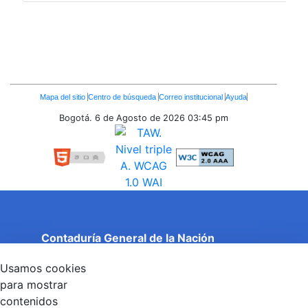
Enlaces
Mapa del sitio
Centro de búsqueda
Correo institucional
Ayuda
Inferiores
Bogotá. 6 de Agosto de 2026
03:45 pm
Contaduría General de la Nación
Cuentas Claras, Estado Transparente.
Usamos cookies
Entidad adscrita al Ministerio de Hacienda y Crédito
Público
para mostrar
Dirección: Calle 26 No 69 - 76, Edificio Elemento
contenidos
Torre 1 (Aire) - Piso 15, Bogotá D.C., Colombia