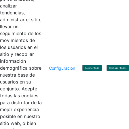
Horario de Atención: Lunes a Viernes 8:00 am - 4:00 pm.
analizar
tendencias,
administrar el sitio,
llevar un
Linkedin
X
YouTube
Facebook
seguimiento de los
movimientos de
los usuarios en el
Contacto
sitio y recopilar
Línea de servicio al ciudadano: +57(601) 492 64 00
información
Correo Institucional:
contactenos@contaduria.gov.co
Correo de notificaciones judiciales:
demográfica sobre
Configuración
Aceptar todo
Rechazar todas
notificacionjudicial@contaduria.gov.co
nuestra base de
Correo de Asuntos disciplinarios:
usuarios en su
asuntosdisciplinarios@contaduria.gov.co
Línea Anticorrupción: +57(601) 492 64 00 Ext. 4
conjunto. Acepte
Política de privacidad y protección de datos personales
todas las cookies
Política de derechos de autor
para disfrutar de la
Términos y condiciones de uso
© Copyright 2026 - Todos los derechos reservados
mejor experiencia
Gobierno de Colombia
posible en nuestro
sitio web, o bien