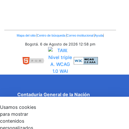
Enlaces
Mapa del sitio
Centro de búsqueda
Correo institucional
Ayuda
Inferiores
Bogotá. 6 de Agosto de 2026
12:58 pm
Contaduría General de la Nación
Cuentas Claras, Estado Transparente.
Usamos cookies
Entidad adscrita al Ministerio de Hacienda y Crédito
Público
para mostrar
Dirección: Calle 26 No 69 - 76, Edificio Elemento
contenidos
Torre 1 (Aire) - Piso 15, Bogotá D.C., Colombia
personalizados,
Código Postal: 111071