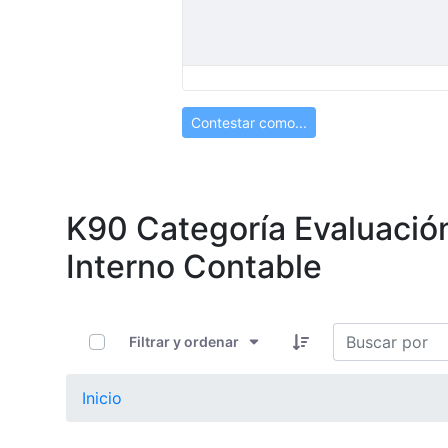
Contestar como...
K90 Categoría Evaluació
Interno Contable
0 de 8 Artículos seleccionados/as
Filtrar y ordenar
Inicio