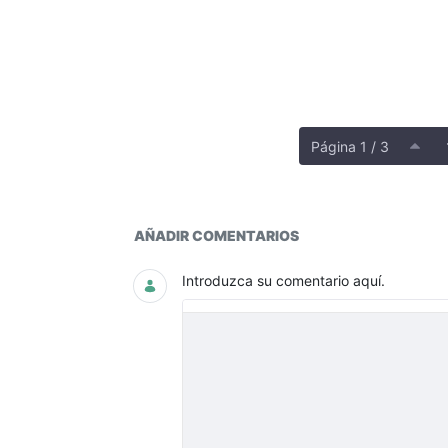
Página 1 / 3
Histórico entidades omisas 
AÑADIR COMENTARIOS
Introduzca su comentario aquí.