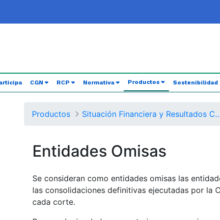
(current)
Productos
articipa
CGN
RCP
Normativa
Sostenibilidad
Productos
Situación Financiera y Resultados Consolidados del Nivel Nacional - Balance General de
Entidades Omisas
Se consideran como entidades omisas las entidade
las consolidaciones definitivas ejecutadas por la
cada corte.