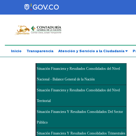
Saltar al contenido principal
Abrir menú de accesibilidad
Inicio
Transparencia
Atención y Servicio a la Ciudadanía
P
Situación Financiera y Resultados Consolidados del Nivel
Nacional - Balance General de la Nación
Situación Financiera y Resultados Consolidados del Nivel
Territorial
Situación Financiera Y Resultados Consolidados Del Sector
Público
Situación Financiera Y Resultados Consolidados Trimestrales