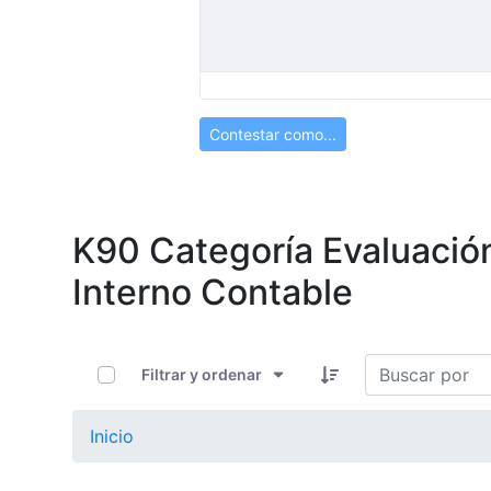
Contestar como...
K90 Categoría Evaluació
Interno Contable
0 de 8 Artículos seleccionados/as
Filtrar y ordenar
Inicio