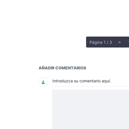
Página 1 / 3
Histórico entidades omisas 
AÑADIR COMENTARIOS
Introduzca su comentario aquí.