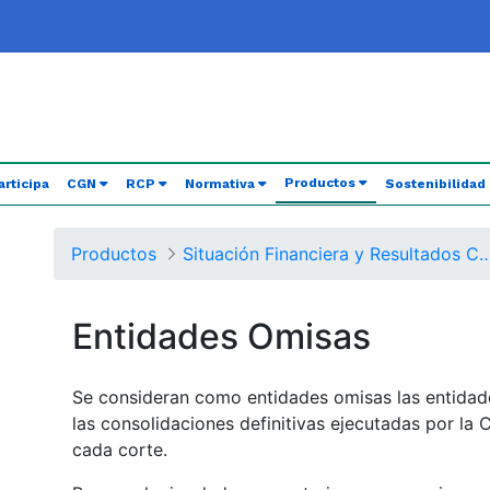
(current)
Productos
articipa
CGN
RCP
Normativa
Sostenibilidad
Productos
Situación Financiera y Resultados Consolidados del Nivel Nacional - Balance General de
Entidades Omisas
Se consideran como entidades omisas las entidade
las consolidaciones definitivas ejecutadas por la
cada corte.