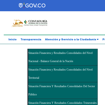
Saltar al contenido principal
Abrir menú de accesibilidad
Inicio
Transparencia
Atención y Servicio a la Ciudadanía
P
Situación Financiera y Resultados Consolidados del Nivel
Nacional - Balance General de la Nación
Situación Financiera y Resultados Consolidados del Nivel
Territorial
Situación Financiera Y Resultados Consolidados Del Sector
Público
Situación Financiera Y Resultados Consolidados Trimestrales