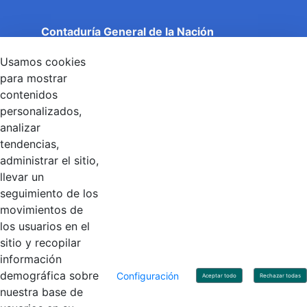
Contaduría General de la Nación
Cuentas Claras, Estado Transparente.
Usamos cookies
Entidad adscrita al Ministerio de Hacienda y Crédito
Público
para mostrar
Dirección: Calle 26 No 69 - 76, Edificio Elemento
contenidos
Torre 1 (Aire) - Piso 15, Bogotá D.C., Colombia
personalizados,
Código Postal: 111071
Horario de Atención: Lunes a Viernes 8:00 am - 4:00 pm.
analizar
tendencias,
administrar el sitio,
llevar un
Linkedin
X
YouTube
Facebook
seguimiento de los
movimientos de
los usuarios en el
Contacto
sitio y recopilar
Línea de servicio al ciudadano: +57(601) 492 64 00
información
Correo Institucional:
contactenos@contaduria.gov.co
Correo de notificaciones judiciales:
demográfica sobre
Configuración
Aceptar todo
Rechazar todas
notificacionjudicial@contaduria.gov.co
nuestra base de
Correo de Asuntos disciplinarios: