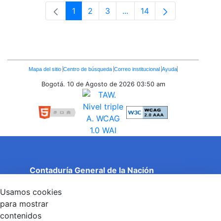
1
2
3
...
14
Página
Página
Página
Páginas intermedias Use 
Página
Enlaces
Mapa del sitio
Centro de búsqueda
Correo institucional
Ayuda
Inferiores
Bogotá. 10 de Agosto de 2026
03:50 am
Contaduría General de la Nación
Cuentas Claras, Estado Transparente.
Usamos cookies
Entidad adscrita al Ministerio de Hacienda y Crédito
Público
para mostrar
Dirección: Calle 26 No 69 - 76, Edificio Elemento
contenidos
Torre 1 (Aire) - Piso 15, Bogotá D.C., Colombia