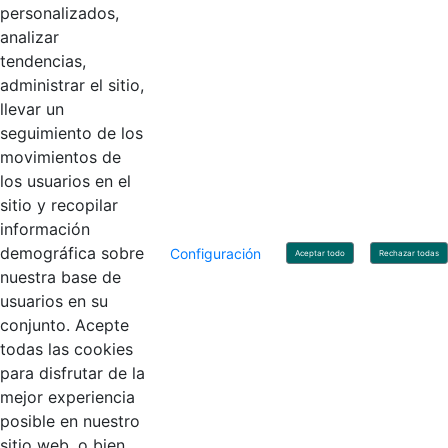
personalizados,
Código Postal: 111071
Horario de Atención: Lunes a Viernes 8:00 am - 4:00 pm.
analizar
tendencias,
administrar el sitio,
llevar un
Linkedin
X
YouTube
Facebook
seguimiento de los
movimientos de
los usuarios en el
Contacto
sitio y recopilar
Línea de servicio al ciudadano: +57(601) 492 64 00
información
Correo Institucional:
contactenos@contaduria.gov.co
Correo de notificaciones judiciales:
demográfica sobre
Configuración
Aceptar todo
Rechazar todas
notificacionjudicial@contaduria.gov.co
nuestra base de
Correo de Asuntos disciplinarios:
usuarios en su
asuntosdisciplinarios@contaduria.gov.co
Línea Anticorrupción: +57(601) 492 64 00 Ext. 4
conjunto. Acepte
Política de privacidad y protección de datos personales
todas las cookies
Política de derechos de autor
para disfrutar de la
Términos y condiciones de uso
© Copyright 2026 - Todos los derechos reservados
mejor experiencia
Gobierno de Colombia
posible en nuestro
sitio web, o bien