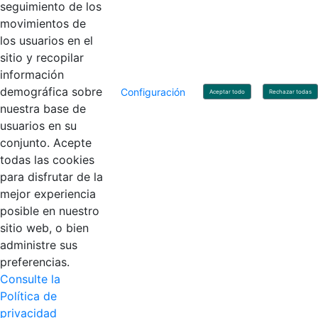
Linkedin
X
YouTube
Facebook
seguimiento de los
movimientos de
los usuarios en el
Contacto
sitio y recopilar
Línea de servicio al ciudadano: +57(601) 492 64 00
información
Correo Institucional:
contactenos@contaduria.gov.co
Correo de notificaciones judiciales:
demográfica sobre
Configuración
Aceptar todo
Rechazar todas
notificacionjudicial@contaduria.gov.co
nuestra base de
Correo de Asuntos disciplinarios:
usuarios en su
asuntosdisciplinarios@contaduria.gov.co
Línea Anticorrupción: +57(601) 492 64 00 Ext. 4
conjunto. Acepte
Política de privacidad y protección de datos personales
todas las cookies
Política de derechos de autor
para disfrutar de la
Términos y condiciones de uso
© Copyright 2026 - Todos los derechos reservados
mejor experiencia
Gobierno de Colombia
posible en nuestro
sitio web, o bien
administre sus
preferencias.
Consulte la
Política de
privacidad