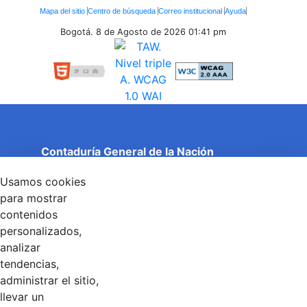
Enlaces
Mapa del sitio
Centro de búsqueda
Correo institucional
Ayuda
Inferiores
Bogotá. 8 de Agosto de 2026
01:41 pm
Contaduría General de la Nación
Cuentas Claras, Estado Transparente.
Usamos cookies
Entidad adscrita al Ministerio de Hacienda y Crédito
Público
para mostrar
Dirección: Calle 26 No 69 - 76, Edificio Elemento
contenidos
Torre 1 (Aire) - Piso 15, Bogotá D.C., Colombia
personalizados,
Código Postal: 111071
Horario de Atención: Lunes a Viernes 8:00 am - 4:00 pm.
analizar
tendencias,
administrar el sitio,
llevar un