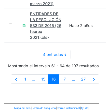
marzo 2021)
ENTIDADES DE
LA RESOLUCIÓN
533 DE 2015 (26
Hace 2 años
febreo
2021).xlsx
4 entradas
Por página
Mostrando el intervalo 61 - 64 de 107 resultados.
1
...
15
16
17
...
27
Página
Páginas intermedias Use TAB para despla
Página
Página
Página
Páginas intermedia
Página
Enlaces
Mapa del sitio
Centro de búsqueda
Correo institucional
Ayuda