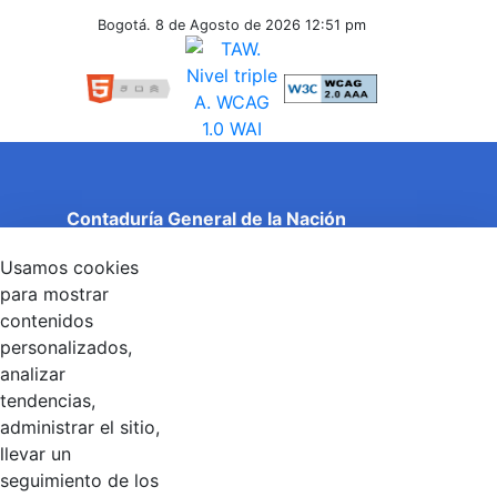
Inferiores
Bogotá. 8 de Agosto de 2026
12:51 pm
Contaduría General de la Nación
Cuentas Claras, Estado Transparente.
Usamos cookies
Entidad adscrita al Ministerio de Hacienda y Crédito
Público
para mostrar
Dirección: Calle 26 No 69 - 76, Edificio Elemento
contenidos
Torre 1 (Aire) - Piso 15, Bogotá D.C., Colombia
personalizados,
Código Postal: 111071
Horario de Atención: Lunes a Viernes 8:00 am - 4:00 pm.
analizar
tendencias,
administrar el sitio,
llevar un
Linkedin
X
YouTube
Facebook
seguimiento de los