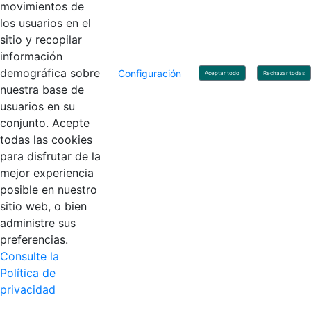
movimientos de
los usuarios en el
Contacto
sitio y recopilar
Línea de servicio al ciudadano: +57(601) 492 64 00
información
Correo Institucional:
contactenos@contaduria.gov.co
Correo de notificaciones judiciales:
demográfica sobre
Configuración
Aceptar todo
Rechazar todas
notificacionjudicial@contaduria.gov.co
nuestra base de
Correo de Asuntos disciplinarios:
usuarios en su
asuntosdisciplinarios@contaduria.gov.co
Línea Anticorrupción: +57(601) 492 64 00 Ext. 4
conjunto. Acepte
Política de privacidad y protección de datos personales
todas las cookies
Política de derechos de autor
para disfrutar de la
Términos y condiciones de uso
© Copyright 2026 - Todos los derechos reservados
mejor experiencia
Gobierno de Colombia
posible en nuestro
sitio web, o bien
administre sus
preferencias.
Consulte la
Política de
privacidad