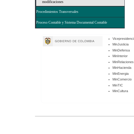
modificaciones
Procedimientos Transversales
Proceso Contable y Sistema Documental Contable
Enlaces
Vicepresidenci
de
MinJusticia
MinDefensa
Gobierno
MinInterior
MinRelaciones
MinHacienda
MinEnergia
MinComercio
MinTIC
MinCultura
Enlaces
Inferiores