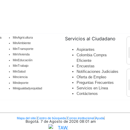
a
MinAgricultura
Servicios al Ciudadano
MinAmbiente
MinTransporte
Aspirantes
MinVivienda
Colombia Compra
MinEducación
Eficiente
Encuestas
MinTrabajo
Notificaciones Judiciales
MinSalud
Oferta de Empleo
Minciencia
Preguntas Frecuentes
Mindeporte
Servicios en Línea
Minigualdadyequidad
Contáctenos
Mapa del sitio
Centro de búsqueda
Correo institucional
Ayuda
Bogotá. 7 de Agosto de 2026
08:01 am