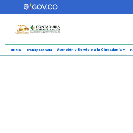
Saltar al contenido principal
Abrir menú de accesibilidad
(cur
Atención y Servicio a la Ciudadanía
Inicio
Transparencia
P