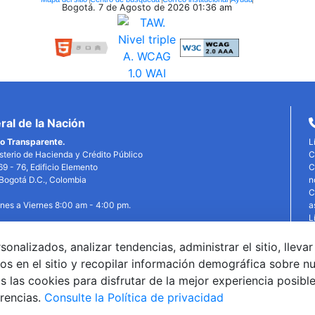
Bogotá. 7 de Agosto de 2026
01:36 am
al de la Nación
o Transparente.
L
isterio de Hacienda y Crédito Público
C
69 - 76, Edificio Elemento
C
, Bogotá D.C., Colombia
n
C
unes a Viernes 8:00 am - 4:00 pm.
a
L
P
P
alizados, analizar tendencias, administrar el sitio, llevar
edin
X
YouTube
Facebook
T
os en el sitio y recopilar información demográfica sobre n
©
 las cookies para disfrutar de la mejor experiencia posibl
G
erencias.
Consulte la Política de privacidad