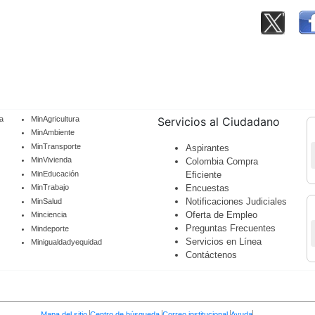
a
MinAgricultura
Servicios al Ciudadano
MinAmbiente
MinTransporte
Aspirantes
MinVivienda
Colombia Compra
MinEducación
Eficiente
Encuestas
MinTrabajo
Notificaciones Judiciales
MinSalud
Oferta de Empleo
Minciencia
Preguntas Frecuentes
Mindeporte
Servicios en Línea
Minigualdadyequidad
Contáctenos
Mapa del sitio
Centro de búsqueda
Correo institucional
Ayuda