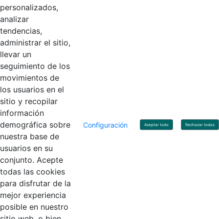
personalizados,
Código Postal: 111071
Horario de Atención: Lunes a Viernes 8:00 am - 4:00 pm.
analizar
tendencias,
administrar el sitio,
llevar un
Linkedin
X
YouTube
Facebook
seguimiento de los
movimientos de
los usuarios en el
Contacto
sitio y recopilar
Línea de servicio al ciudadano: +57(601) 492 64 00
información
Correo Institucional:
contactenos@contaduria.gov.co
Correo de notificaciones judiciales:
demográfica sobre
Configuración
Aceptar todo
Rechazar todas
notificacionjudicial@contaduria.gov.co
nuestra base de
Correo de Asuntos disciplinarios:
usuarios en su
asuntosdisciplinarios@contaduria.gov.co
Línea Anticorrupción: +57(601) 492 64 00 Ext. 4
conjunto. Acepte
Política de privacidad y protección de datos personales
todas las cookies
Política de derechos de autor
para disfrutar de la
Términos y condiciones de uso
© Copyright 2026 - Todos los derechos reservados
mejor experiencia
Gobierno de Colombia
posible en nuestro
sitio web, o bien