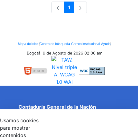
1
Página
Enlaces
Mapa del sitio
Centro de búsqueda
Correo institucional
Ayuda
Inferiores
Bogotá. 9 de Agosto de 2026
02:06 am
Contaduría General de la Nación
Cuentas Claras, Estado Transparente.
Usamos cookies
Entidad adscrita al Ministerio de Hacienda y Crédito
Público
para mostrar
Dirección: Calle 26 No 69 - 76, Edificio Elemento
contenidos
Torre 1 (Aire) - Piso 15, Bogotá D.C., Colombia