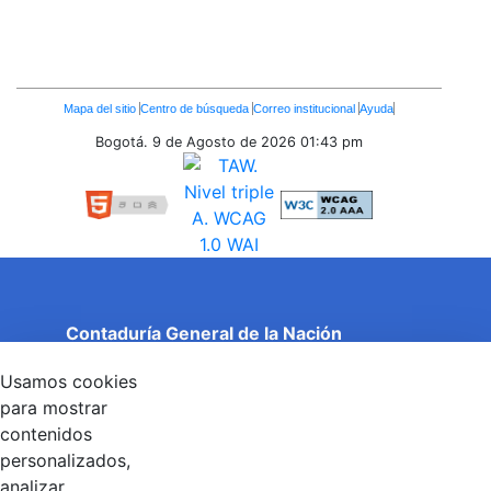
Enlaces
Mapa del sitio
Centro de búsqueda
Correo institucional
Ayuda
Inferiores
Bogotá. 9 de Agosto de 2026
01:43 pm
Contaduría General de la Nación
Cuentas Claras, Estado Transparente.
Usamos cookies
Entidad adscrita al Ministerio de Hacienda y Crédito
Público
para mostrar
Dirección: Calle 26 No 69 - 76, Edificio Elemento
contenidos
Torre 1 (Aire) - Piso 15, Bogotá D.C., Colombia
personalizados,
Código Postal: 111071
Horario de Atención: Lunes a Viernes 8:00 am - 4:00 pm.
analizar