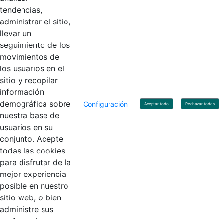
tendencias,
administrar el sitio,
llevar un
Linkedin
X
YouTube
Facebook
seguimiento de los
movimientos de
los usuarios en el
Contacto
sitio y recopilar
Línea de servicio al ciudadano: +57(601) 492 64 00
información
Correo Institucional:
contactenos@contaduria.gov.co
Correo de notificaciones judiciales:
demográfica sobre
Configuración
Aceptar todo
Rechazar todas
notificacionjudicial@contaduria.gov.co
nuestra base de
Correo de Asuntos disciplinarios:
usuarios en su
asuntosdisciplinarios@contaduria.gov.co
Línea Anticorrupción: +57(601) 492 64 00 Ext. 4
conjunto. Acepte
Política de privacidad y protección de datos personales
todas las cookies
Política de derechos de autor
para disfrutar de la
Términos y condiciones de uso
© Copyright 2026 - Todos los derechos reservados
mejor experiencia
Gobierno de Colombia
posible en nuestro
sitio web, o bien
administre sus