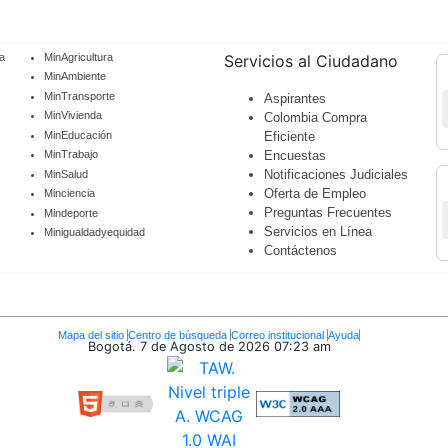
a
MinAgricultura
Servicios al Ciudadano
MinAmbiente
MinTransporte
Aspirantes
MinVivienda
Colombia Compra
MinEducación
Eficiente
Encuestas
MinTrabajo
Notificaciones Judiciales
MinSalud
Oferta de Empleo
Minciencia
Preguntas Frecuentes
Mindeporte
Servicios en Línea
Minigualdadyequidad
Contáctenos
Mapa del sitio
Centro de búsqueda
Correo institucional
Ayuda
Bogotá. 7 de Agosto de 2026
07:23 am