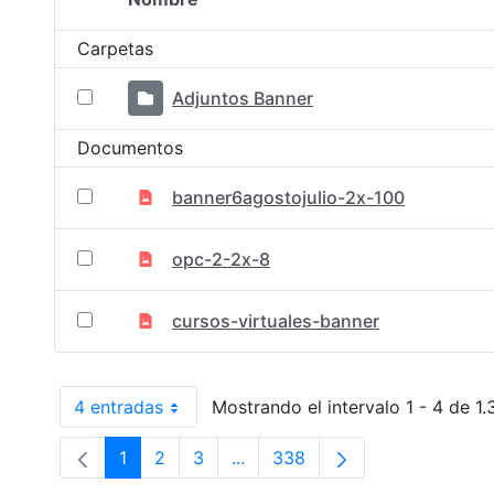
Selección del elemento
Carpetas
Adjuntos Banner
Documentos
banner6agostojulio-2x-100
opc-2-2x-8
cursos-virtuales-banner
4 entradas
Mostrando el intervalo 1 - 4 de 1.
Por página
1
2
3
...
338
Página
Página
Página
Páginas intermedias Use TAB p
Página