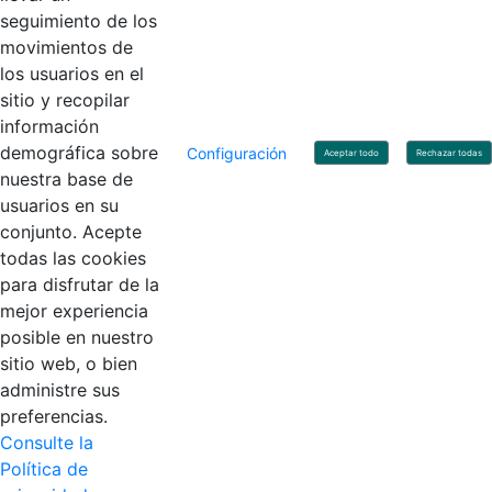
Linkedin
X
YouTube
Facebook
seguimiento de los
movimientos de
los usuarios en el
Contacto
sitio y recopilar
Línea de servicio al ciudadano: +57(601) 492 64 00
información
Correo Institucional:
contactenos@contaduria.gov.co
Correo de notificaciones judiciales:
demográfica sobre
Configuración
Aceptar todo
Rechazar todas
notificacionjudicial@contaduria.gov.co
nuestra base de
Correo de Asuntos disciplinarios:
usuarios en su
asuntosdisciplinarios@contaduria.gov.co
Línea Anticorrupción: +57(601) 492 64 00 Ext. 4
conjunto. Acepte
Política de privacidad y protección de datos personales
todas las cookies
Política de derechos de autor
para disfrutar de la
Términos y condiciones de uso
© Copyright 2026 - Todos los derechos reservados
mejor experiencia
Gobierno de Colombia
posible en nuestro
sitio web, o bien
administre sus
preferencias.
Consulte la
Política de