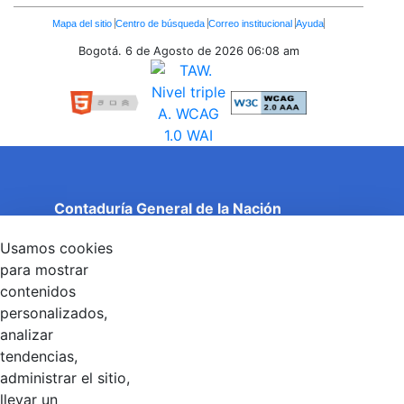
Enlaces
Mapa del sitio
Centro de búsqueda
Correo institucional
Ayuda
Inferiores
Bogotá. 6 de Agosto de 2026
06:08 am
Contaduría General de la Nación
Cuentas Claras, Estado Transparente.
Usamos cookies
Entidad adscrita al Ministerio de Hacienda y Crédito
Público
para mostrar
Dirección: Calle 26 No 69 - 76, Edificio Elemento
contenidos
Torre 1 (Aire) - Piso 15, Bogotá D.C., Colombia
personalizados,
Código Postal: 111071
Horario de Atención: Lunes a Viernes 8:00 am - 4:00 pm.
analizar
tendencias,
administrar el sitio,
llevar un