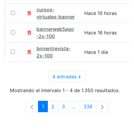
cursos-
Hace 10 horas
virtuales-banner
bannerweb5ago
Hace 16 horas
-2x-100
bnnentrevista-
Hace 1 día
2x-100
4 entradas
Por página
Mostrando el intervalo 1 - 4 de 1.350 resultados.
1
2
3
...
338
Página
Página
Página
Páginas intermedias Use T
Página