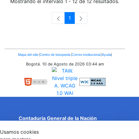
Mostrando el intervalo 1 - 12 de 12 resultados.
1
Página
Enlaces
Mapa del sitio
Centro de búsqueda
Correo institucional
Ayuda
Inferiores
Bogotá. 10 de Agosto de 2026
03:44 am
Contaduría General de la Nación
Cuentas Claras, Estado Transparente.
Usamos cookies
Entidad adscrita al Ministerio de Hacienda y Crédito
Público