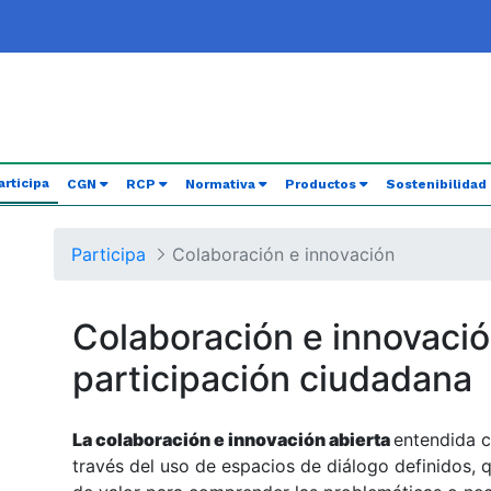
(current)
articipa
CGN
RCP
Normativa
Productos
Sostenibilidad
Participa
Colaboración e innovación
Colaboración e innovació
participación ciudadana
La colaboración e innovación abierta
entendida c
través del uso de espacios de diálogo definidos, q