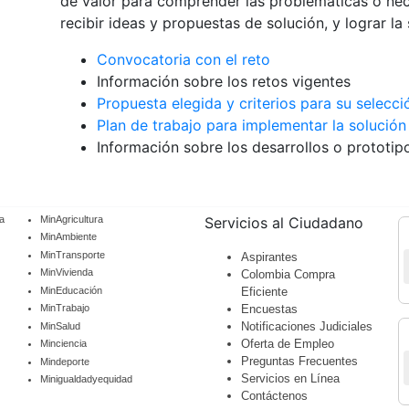
de valor para comprender las problemáticas o nec
recibir ideas y propuestas de solución, y lograr la 
Convocatoria con el reto
Información sobre los retos vigentes
Propuesta elegida y criterios para su selecci
Plan de trabajo para implementar la solución
Información sobre los desarrollos o prototip
a
MinAgricultura
Servicios al Ciudadano
MinAmbiente
MinTransporte
Aspirantes
MinVivienda
Colombia Compra
MinEducación
Eficiente
Encuestas
MinTrabajo
Notificaciones Judiciales
MinSalud
Oferta de Empleo
Minciencia
Preguntas Frecuentes
Mindeporte
Servicios en Línea
Minigualdadyequidad
Contáctenos