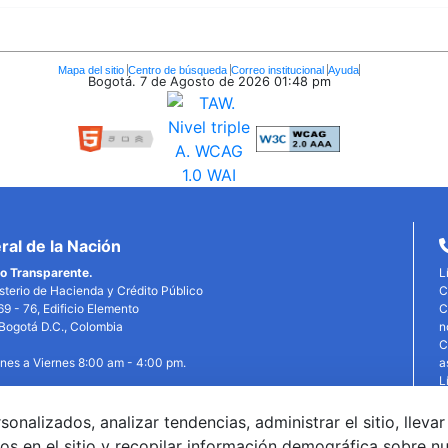
Mapa del sitio
Centro de búsqueda
Correo institucional
Ayuda
Bogotá. 7 de Agosto de 2026
01:48 pm
al de la Nación
o Transparente.
L
isterio de Hacienda y Crédito Público
C
69 - 76, Edificio Elemento
C
, Bogotá D.C., Colombia
n
C
unes a Viernes 8:00 am - 4:00 pm.
a
L
P
P
alizados, analizar tendencias, administrar el sitio, llevar
edin
X
YouTube
Facebook
T
os en el sitio y recopilar información demográfica sobre n