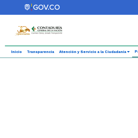
Saltar al contenido principal
Abrir menú de accesibilidad
P
Inicio
Transparencia
Atención y Servicio a la Ciudadanía