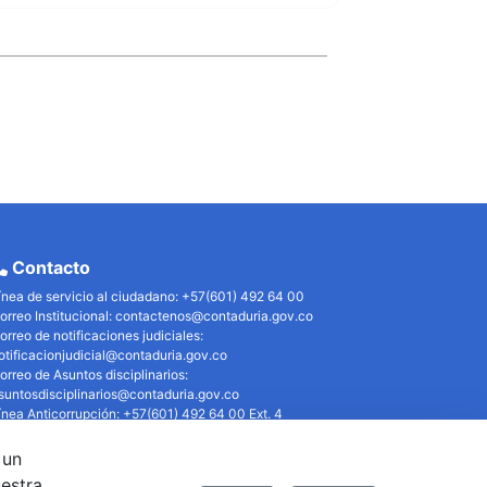
Contacto
ínea de servicio al ciudadano: +57(601) 492 64 00
orreo Institucional:
contactenos@contaduria.gov.co
orreo de notificaciones judiciales:
otificacionjudicial@contaduria.gov.co
orreo de Asuntos disciplinarios:
suntosdisciplinarios@contaduria.gov.co
ínea Anticorrupción: +57(601) 492 64 00 Ext. 4
olítica de privacidad y protección de datos personales
olítica de derechos de autor
 un
érminos y condiciones de uso
uestra