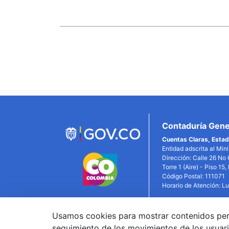
Enlaces
Inferiores
Contaduría Gener
Cuentas Claras, Estad
Entidad adscrita al Min
Dirección: Calle 26 No 
Torre 1 (Aire) - Piso 15
Código Postal: 111071
Horario de Atención: L
Usamos cookies para mostrar contenidos person
Link
seguimiento de los movimientos de los usuari