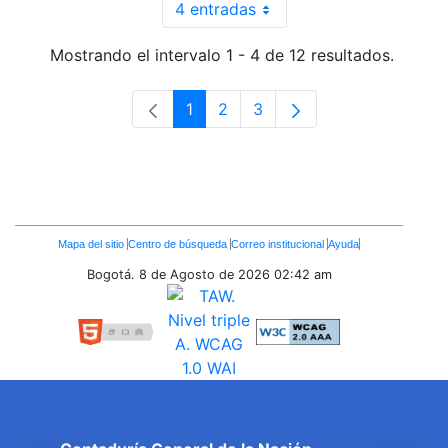
4 entradas
Por página
Mostrando el intervalo 1 - 4 de 12 resultados.
1
2
3
Página
Página
Página
Enlaces
Mapa del sitio
Centro de búsqueda
Correo institucional
Ayuda
Inferiores
Bogotá. 8 de Agosto de 2026
02:42 am