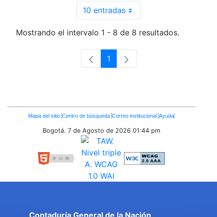
10 entradas
Por página
Mostrando el intervalo 1 - 8 de 8 resultados.
1
Página
Enlaces
Mapa del sitio
Centro de búsqueda
Correo institucional
Ayuda
Inferiores
Bogotá. 7 de Agosto de 2026
01:44 pm
Contaduría General de la Nación