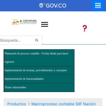
Saltar al contenido principal
Abrir menú de accesibilidad
Planeación de proceso contable - Fechas límite para hacer
registros
Implementación de normas, procedimientos y conceptos
Implementación de funcionalidades
Temas relacionados
Productos
Macroproceso contable SIIF Nación