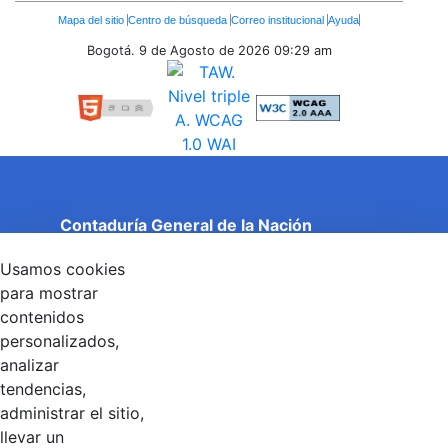
Enlaces
Mapa del sitio
Centro de búsqueda
Correo institucional
Ayuda
Inferiores
Bogotá. 9 de Agosto de 2026
09:29 am
Contaduría General de la Nación
Cuentas Claras, Estado Transparente.
Usamos cookies
Entidad adscrita al Ministerio de Hacienda y Crédito
Público
para mostrar
Dirección: Calle 26 No 69 - 76, Edificio Elemento
contenidos
Torre 1 (Aire) - Piso 15, Bogotá D.C., Colombia
personalizados,
Código Postal: 111071
Horario de Atención: Lunes a Viernes 8:00 am - 4:00 pm.
analizar
tendencias,
administrar el sitio,
llevar un