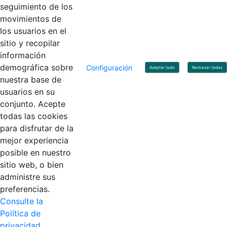
Linkedin
X
YouTube
Facebook
seguimiento de los
movimientos de
los usuarios en el
Contacto
sitio y recopilar
Línea de servicio al ciudadano: +57(601) 492 64 00
información
Correo Institucional:
contactenos@contaduria.gov.co
Correo de notificaciones judiciales:
demográfica sobre
Configuración
Aceptar todo
Rechazar todas
notificacionjudicial@contaduria.gov.co
nuestra base de
Correo de Asuntos disciplinarios:
usuarios en su
asuntosdisciplinarios@contaduria.gov.co
Línea Anticorrupción: +57(601) 492 64 00 Ext. 4
conjunto. Acepte
Política de privacidad y protección de datos personales
todas las cookies
Política de derechos de autor
para disfrutar de la
Términos y condiciones de uso
© Copyright 2026 - Todos los derechos reservados
mejor experiencia
Gobierno de Colombia
posible en nuestro
sitio web, o bien
administre sus
preferencias.
Consulte la
Política de
privacidad