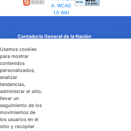
Contaduría General de la Nación
Cuentas Claras, Estado Transparente.
Usamos cookies
Entidad adscrita al Ministerio de Hacienda y Crédito
Público
para mostrar
Dirección: Calle 26 No 69 - 76, Edificio Elemento
contenidos
Torre 1 (Aire) - Piso 15, Bogotá D.C., Colombia
personalizados,
Código Postal: 111071
Horario de Atención: Lunes a Viernes 8:00 am - 4:00 pm.
analizar
tendencias,
administrar el sitio,
llevar un
Linkedin
X
YouTube
Facebook
seguimiento de los
movimientos de
los usuarios en el
Contacto
sitio y recopilar
Línea de servicio al ciudadano: +57(601) 492 64 00