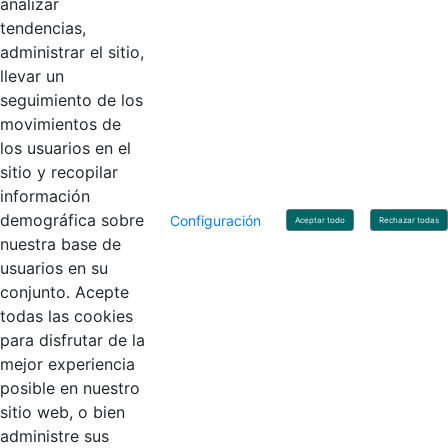
analizar
tendencias,
administrar el sitio,
llevar un
Linkedin
X
YouTube
Facebook
seguimiento de los
movimientos de
los usuarios en el
Contacto
sitio y recopilar
Línea de servicio al ciudadano: +57(601) 492 64 00
información
Correo Institucional:
contactenos@contaduria.gov.co
Correo de notificaciones judiciales:
demográfica sobre
Configuración
Aceptar todo
Rechazar todas
notificacionjudicial@contaduria.gov.co
nuestra base de
Correo de Asuntos disciplinarios:
usuarios en su
asuntosdisciplinarios@contaduria.gov.co
Línea Anticorrupción: +57(601) 492 64 00 Ext. 4
conjunto. Acepte
Política de privacidad y protección de datos personales
todas las cookies
Política de derechos de autor
para disfrutar de la
Términos y condiciones de uso
© Copyright 2026 - Todos los derechos reservados
mejor experiencia
Gobierno de Colombia
posible en nuestro
sitio web, o bien
administre sus