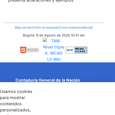
presenta aclaraciones y ejemplos.
Enlaces
Mapa del sitio
Centro de búsqueda
Correo institucional
Ayuda
Inferiores
Bogotá. 8 de Agosto de 2026
10:41 am
Contaduría General de la Nación
Cuentas Claras, Estado Transparente.
Usamos cookies
Entidad adscrita al Ministerio de Hacienda y Crédito
Público
para mostrar
Dirección: Calle 26 No 69 - 76, Edificio Elemento
contenidos
Torre 1 (Aire) - Piso 15, Bogotá D.C., Colombia
personalizados,
Código Postal: 111071
Horario de Atención: Lunes a Viernes 8:00 am - 4:00 pm.